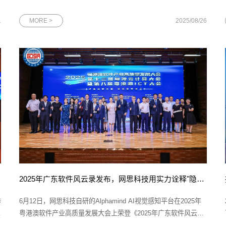
2025年广州市首版次软件产品认定。这一殊荣不仅是对网思科技
技术创新能力的高度认可，更是对网思科技多年来坚持自主研
1
MORE >
2025/08/26
发、深耕数智化领域的有力见证。图为网思科技代表（右二）上
台领奖广州市工业和信
2025年广东软件风云录发布，网思科技用实力诠释"隐形冠军"！
举
6月12日，网思科技自研的Alphamind AI视觉感知平台在2025年
移
粤港澳软件产业高质量发展大会上荣登《2025年广东软件风云
录》“新一代信息技术软件产品TOP 15”榜单，成为粤港澳大湾区