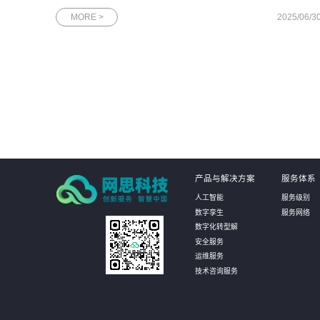
省公司、5家专业公司的领导及业务骨干，16家网络安全领域联
MORE >
2025/06/3
体成员单位代表齐聚羊城，围绕科技创新、产品融合、生态共建
等关键议题展
产品与解决方案
服务体系
人工智能
服务级别
数字孪生
服务网络
数字化转型解
安全服务
运维服务
技术咨询服务