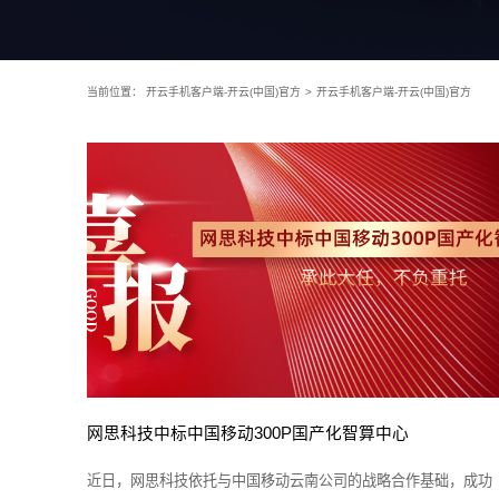
当前位置：
开云手机客户端-开云(中国)官方
>
开云手机客户端-开云(中国)官方
网思科技中标中国移动300P国产化智算中心
近日，网思科技依托与中国移动云南公司的战略合作基础，成功