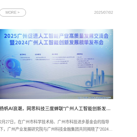
开展调研，深入了解企业在人工智能、数字孪生和网络安全领域
的发展成果与未来规划。网思科技副总裁黄朝晖陪同调研并作工
MORE >
2025/07/02
作汇报。调研座谈会上，副总裁黄朝晖向广州市工信局领导全面
汇报了网思科技的整体
扬帆AI浪潮，网思科技三度蝉联“广州人工智能创新发展榜单”
2月27日，在广州市科学技术局、广州市科技进步基金会的指导
下，广州产业发展研究院与广州科技金融集团共同揭晓了“2024广
州人工智能创新发展榜单”。网思科技凭借其在人工智能领域的卓