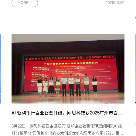
集
MORE >
2025/12/30
再
8
AI 驱动千行百业智变升级，网思科技获2025广州市首版次软件产品认定
8月22日，网思科技自主研发的“赋能企业数智化转型的网思AI视
频分析平台”凭借其突出的技术创新优势和显著的应用成效，荣获