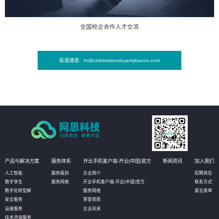
全国校企合作人才交流
投递通道：hr@celebrationsbyamybacon.com
产品与解决方案
服务体系
开云手机客户端-开云(中国)官方
新闻资讯
加入我们
人工智能
服务级别
企业简介
招聘岗位
数字孪生
服务网络
开云手机客户端-开云(中国)官方
联系方式
数字化转型解
服务网络
留言表单
安全服务
荣誉资质
运维服务
企业风采
技术咨询服务